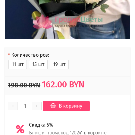
Количество роз:
11 шт
15 шт
19 шт
162.00 BYN
198.00 BYN
-
В корзину
+
Скидка 5%
Впиши промокод "2024" в корзине