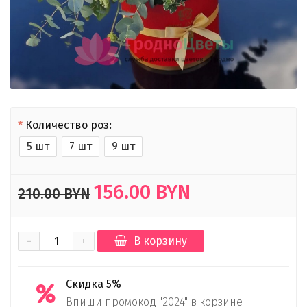
Количество роз:
5 шт
7 шт
9 шт
156.00 BYN
210.00 BYN
-
В корзину
+
Скидка 5%
Впиши промокод "2024" в корзине