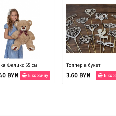
ка Феликс 65 см
Топпер в букет
40 BYN
3.60 BYN
В корзину
В кор