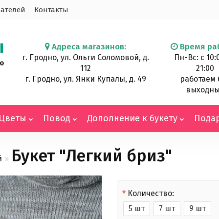
ателей
Контакты
Адреса магазинов:
Время ра
г. Гродно, ул. Ольги Соломовой, д.
Пн-Вс: с 10:
112
21:00
г. Гродно, ул. Янки Купалы, д. 49
работаем 
выходн
Цветы
Повод
Дополнение к букету
Пода
Букет "Легкий бриз"
й
Количество:
5 шт
7 шт
9 шт