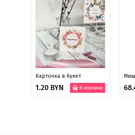
Карточка в букет
Миш
1.20 BYN
68.
В корзину