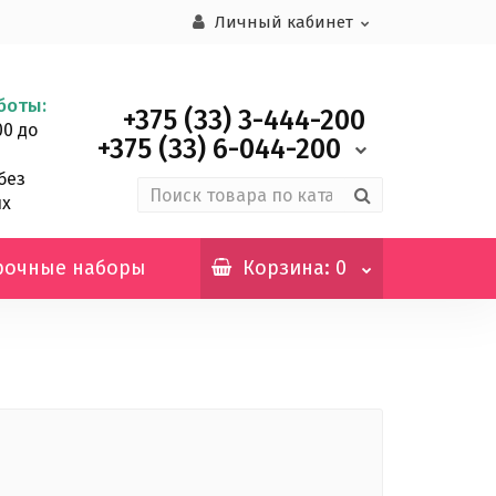
Личный кабинет
боты:
+375 (33)
3-444-200
00 до
+375 (33)
6-044-200
без
ых
рочные наборы
Корзина
: 0