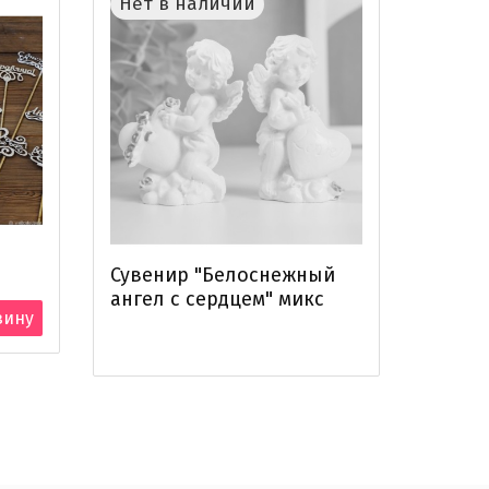
Нет в наличии
Нет 
Сувенир "Белоснежный
Сувен
ангел с сердцем" микс
ангел
зину
колон