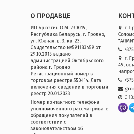
О ПРОДАВЦЕ
КОН
ИП Брюзгин О.М. 230019,
г. Г
Республика Беларусь, г. Гродно,
Соломо
ул. Южная, д. 3, кв. 23.
"АЛМИ
Свидетельство №‎591183459 от
+375
29.10.2015 выдано
г. Г
администрацией Октябрьского
49, ос
района г. Гродно
напрот
Регистрационный номер в
+375
торговом реестре 550414. Дата
включения сведений в торговый
gro
реестр 20.01.2023
С 10
Номер контактного телефона
уполномоченного рассматривать
обращения покупателей в
соответствии с
законодательством об